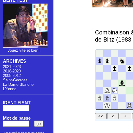
BLITZ TEST
Combinaison à
de Blitz (1983
Jouez vite et bien !
ARCHIVES
2021-2023
2018-2020
2008-2012
Saint-Georges
La Dame Blanche
L'Yonne
IDENTIFIANT
Mot de passe