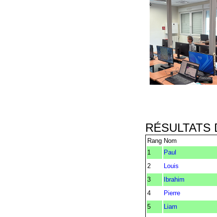
RÉSULTATS 
Rang
Nom
1
Paul
2
Louis
3
Ibrahim
4
Pierre
5
Liam