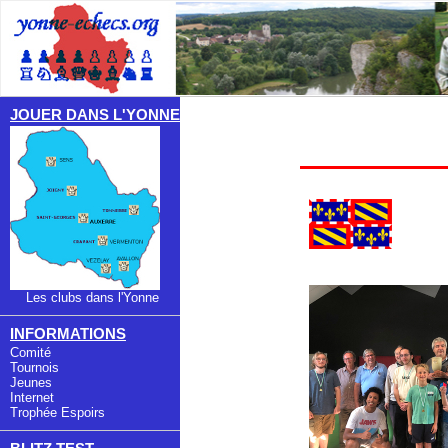
JOUER DANS L'YONNE
Les clubs dans l'Yonne
INFORMATIONS
Comité
Tournois
Jeunes
Internet
Trophée Espoirs