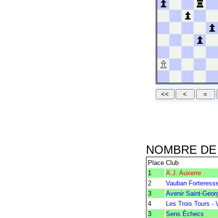
NOMBRE DE 
Place
Club
1
A.J. Auxerre
2
Vauban Forteresse
3
Avenir Saint-Geor
4
Les Trois Tours -
3
Sens Échecs