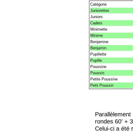
Catégorie
Juniorettes
Juniors
Cadets
Minimette
Minime
Benjamine
Benjamin
Pupillette
Pupille
Poussine
Poussin
Petite Poussine
Petit Poussin
Parallèlement
rondes 60' + 3
Celui-ci a été