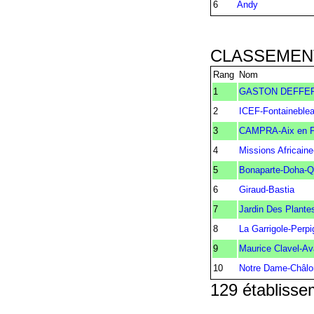
6
Andy
CLASSEMENT
Rang
Nom
1
GASTON DEFFE
2
ICEF-Fontaineble
3
CAMPRA-Aix en P
4
Missions Africain
5
Bonaparte-Doha-Q
6
Giraud-Bastia
7
Jardin Des Plantes
8
La Garrigole-Perp
9
Maurice Clavel-Av
10
Notre Dame-Châl
129 établissem