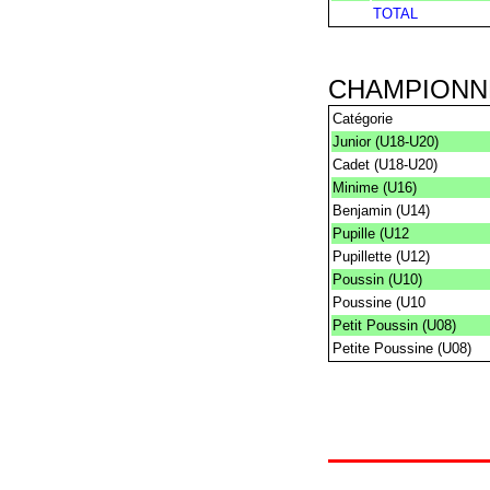
TOTAL
CHAMPIONN
Catégorie
Junior (U18-U20)
Cadet (U18-U20)
Minime (U16)
Benjamin (U14)
Pupille (U12
Pupillette (U12)
Poussin (U10)
Poussine (U10
Petit Poussin (U08)
Petite Poussine (U08)