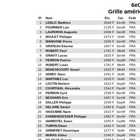
6e
Grille améri
Pl
Nom
Elo
Cat.
Fede
1
LEBLIC Matthieu
2049 F
SenM
FRA
2
FOURNIER Loic
2136 F
SenM
FRA
3
LAUFERON Augustin
2008 F
SenM
FRA
4
BOULET Philippe
1973 F
VetM
FRA
5
MANGONE Pierre
1936 F
SenM
FRA
6
GRATEAU Etienne
1807 F
SenM
FRA
7
ROBERT Paul
1761 F
MinM
FRA
8
GRAVIT Lucas
1820 F
SenM
FRA
9
PERRON Patrice
1699 F
SepM
FRA
10
ROBERT Louis
1761 F
MinM
FRA
11
MONCHICOURT Amael
1625 F
MinM
FRA
12
HARDY Alain
1591 F
VetM
FRA
13
MARTINEZ Luc
1618 F
VetM
FRA
14
LOCTIN Norbert
1810 F
SepM
FRA
15
COURTHIAL Alexandre
1544 F
PpoM
FRA
16
PERRON Cyril
1538 F
BenM
FRA
17
BESNARD Eric
1667 F
SenM
FRA
18
DALLER Philippe
1559 F
SepM
FRA
19
DELAIRE Daniel
1399 E
PupM
FRA
20
HASSAWIE Naim
1615 F
SenM
FRA
21
KANNENGIESSER Philippe
1582 F
SenM
FRA
22
HANROTEL Ewen
1455 F
CadM
FRA
23
TURPIN Ethan
1634 F
SenM
FRA
24
GRIMPRET Dominique
1577 F
VetM
FRA
25
MURAS Gilles
1546 F
SepM
FRA
26
DA SILVA Pascal
1588 F
SepM
FRA