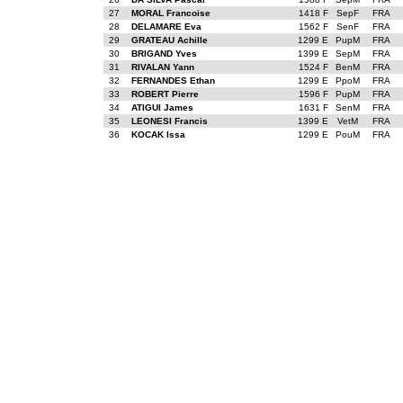
27
MORAL Francoise
1418 F
SepF
FRA
28
DELAMARE Eva
1562 F
SenF
FRA
29
GRATEAU Achille
1299 E
PupM
FRA
30
BRIGAND Yves
1399 E
SepM
FRA
31
RIVALAN Yann
1524 F
BenM
FRA
32
FERNANDES Ethan
1299 E
PpoM
FRA
33
ROBERT Pierre
1596 F
PupM
FRA
34
ATIGUI James
1631 F
SenM
FRA
35
LEONESI Francis
1399 E
VetM
FRA
36
KOCAK Issa
1299 E
PouM
FRA