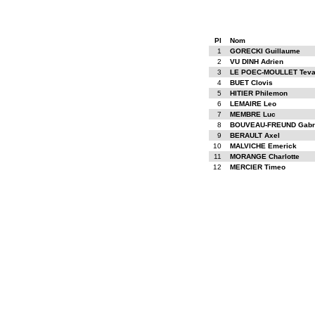
Pl
Nom
1
GORECKI Guillaume
2
VU DINH Adrien
3
LE POEC-MOULLET Tev
4
BUET Clovis
5
HITIER Philemon
6
LEMAIRE Leo
7
MEMBRE Luc
8
BOUVEAU-FREUND Gabri
9
BERAULT Axel
10
MALVICHE Emerick
11
MORANGE Charlotte
12
MERCIER Timeo