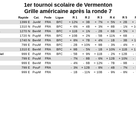
1er tournoi scolaire de Vermenton
Grille américaine après la ronde 7
Rapide
Cat.
Fede
Ligue
R 1
R 2
R 3
R 4
R 5
1399 E
JunM
FRA
BFC
+ 12N
= 3B
+ 7N
+ 5N
+ 2B
+ 
1310 N
PouM
FRA
BFC
+ 6N
= 4B
+ 3N
+ 8B
- 1N
+ 
a
1270 N
BenM
FRA
BFC
+ 11B
= 1N
- 2B
+ 6B
+ 5N
+ 
1720 N
PupM
FRA
BFC
+ 10B
= 2N
- 5B
+ 11N
+ 6B
-
1740 N
BenM
FRA
BFC
+ 8N
+ 7B
+ 4N
- 1B
- 3B
+ 
799 E
PouM
FRA
BFC
- 2B
+ 10N
+ 9B
- 3N
- 4N
+ 
1310 E
BenM
FRA
BFC
+ 9B
- 5N
- 1B
+ 10N
+ 11B
+ 
el
999 E
PupM
FRA
BFC
- 5B
+ 9N
+ 11B
- 2N
+ 12B
-
799 E
PouM
FRA
- 7N
- 8B
- 6N
+ 12B
+ 10N
-
999 E
BenM
FRA
- 4N
- 6B
= 12N
- 7B
- 9B
-
799 E
PouF
FRA
- 3N
+ 12B
- 8N
- 4B
- 7N
-
999 E
PupM
FRA
- 1B
- 11N
= 10B
- 9N
- 8N
-