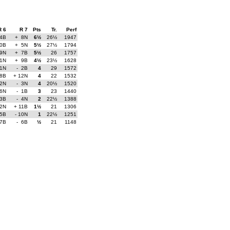
R 6
R 7
Pts
Tr.
Perf
4B
+ 8N
6½
26½
1947
10B
+ 5N
5½
27½
1794
9N
+ 7B
5½
26
1757
 1N
+ 9B
4½
23½
1628
11N
- 2B
4
29
1572
8B
+ 12N
4
22
1532
12N
- 3N
4
20½
1520
 6N
- 1B
3
23
1440
 3B
- 4N
2
22½
1388
 2N
+ 11B
1½
21
1306
 5B
- 10N
1
22½
1251
 7B
- 6B
½
21
1148