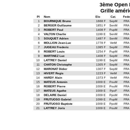
3ème Open I
Grille améri
Pl
Nom
Elo
Cat.
Fede
1
BOURNIQUE Bruno
1668 F
SepM
FRA
2
BERGER Guillaume
1851 F
SenM
FRA
3
ROBERT Paul
1408 F
PupM
FRA
4
VALTON Charlie
1199 E
SenM
FRA
5
SOUQUET Adrien
1487 F
SenM
FRA
6
MOLLION Jean-Luc
1778 F
VetM
FRA
7
JUGEAU Frederic
1385 F
SepM
FRA
8
ROBERT Louis
1254 F
PupM
FRA
9
MARTINEZ Luc
1408 F
SepM
FRA
10
LATTREY Daniel
1199 E
SepM
FRA
11
CHATON Christophe
1305 F
SepM
FRA
12
MARONAT Didier
1307 F
SepM
FRA
13
HIVERT Regis
1223 F
VetM
FRA
14
HARDY Alain
1373 F
VetM
FRA
15
MATEUS Antonin
1009 E
PouM
FRA
16
ROBERT Pierre
1009 E
PouM
FRA
17
MATEUS Agathe
1009 E
PpoF
FRA
18
DELAIRE Daniel
1009 E
PpoM
FRA
19
FRUTUOSO Gabriel
1099 E
PupM
FRA
20
FRUTUOSO Baptiste
1009 E
PpoM
FRA
21
LATTREY Joris
1009 E
PouM
FRA